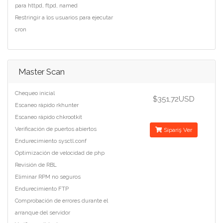
para httpd, ftpd, named
Restringir a los usuarios para ejecutar
cron
Master Scan
Chequeo inicial
$351,72USD
Escaneo rápido rkhunter
Escaneo rápido chkrootkit
Verificación de puertos abiertos
Sipariş Ver
Endurecimiento sysctl.conf
Optimización de velocidad de php
Revisión de RBL
Eliminar RPM no seguros
Endurecimiento FTP
Comprobación de errores durante el
arranque del servidor