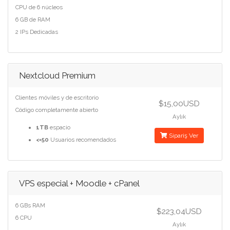
CPU de 6 núcleos
6 GB de RAM
2 IPs Dedicadas
Nextcloud Premium
Clientes móviles y de escritorio
$15,00USD
Código completamente abierto
Aylık
1TB
espacio
Sipariş Ver
<=50
Usuarios recomendados
VPS especial + Moodle + cPanel
6 GBs RAM
$223,04USD
6 CPU
Aylık