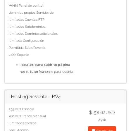
WHM Panel de control
dominios propios Servidor de
Ilimitadas Cuentas FTP
Ilimitados Subdominios
Ilimitados Dominios adicionales
ilimitada Configuración
Permitida SobreReventa
24X7 Soporte
Ideales para subir tu página
web, tu software
o para reventa
Hosting Reventa - RV4
255 GBs Espacio
$158,62USD
480 GBs Tráfico Mensual
Aylık
Ilimitados Correos
Shell Acceso
Sipariş Ver