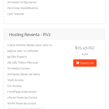
ilimitada Configuración
Permitida SobreReventa
24X7 Soporte
Hosting Reventa - RV2
o para reventa Ideales para subir tu
$75,43USD
página web, tu software
Aylık
95 GBs Espacio
160 GBs Tráfico Mensual
Sipariş Ver
Ilimitados Correos
Ilimitadas Bases de Datos
Shell Acceso
CGI Acceso
FrontPage Extensiones
cPanel Panel de Control
WHM Panel de control