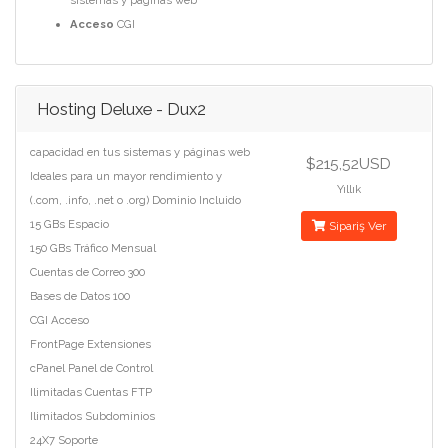
sistemas y páginas web
Acceso
CGI
Hosting Deluxe - Dux2
capacidad en tus sistemas y páginas web
$215,52USD
Ideales para un mayor rendimiento y
Yıllık
(.com, .info, .net o .org) Dominio Incluido
15 GBs Espacio
Sipariş Ver
150 GBs Tráfico Mensual
Cuentas de Correo 300
Bases de Datos 100
CGI Acceso
FrontPage Extensiones
cPanel Panel de Control
Ilimitadas Cuentas FTP
Ilimitados Subdominios
24X7 Soporte