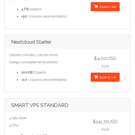
Sipariş Ver
4TB
espacio
>50
Usuarios recomendados
Nextcloud Starter
Clientes móviles y de escritorio
$4,00USD
Código completamente abierto
Aylık
200GB
Espacio
Sipariş Ver
<10
Usuarios recomendados
SMART VPS STANDARD
4 GBs RAM
$141,72USD
4 CPU
Aylık