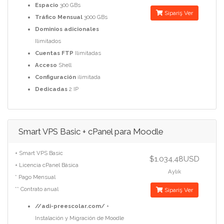
Espacio
300 GBs
Sipariş Ver
Tráfico Mensual
3000 GBs
Dominios adicionales
Ilimitados
Cuentas FTP
Ilimitadas
Acceso
Shell
Configuración
ilimitada
Dedicadas
2 IP
Smart VPS Basic + cPanel para Moodle
+ Smart VPS Basic
$1.034,48USD
+ Licencia cPanel Básica
Aylık
* Pago Mensual
** Contrato anual
Sipariş Ver
//adi-preescolar.com/
+
Instalación y Migración de Moodle