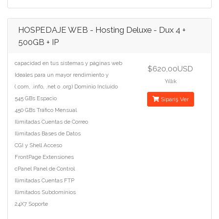
HOSPEDAJE WEB - Hosting Deluxe - Dux 4 +
500GB + IP
capacidad en tus sistemas y páginas web
$620,00USD
Ideales para un mayor rendimiento y
Yıllık
(.com, .info, .net o .org) Dominio Incluido
545 GBs Espacio
Sipariş Ver
450 GBs Tráfico Mensual
Ilimitadas Cuentas de Correo
Ilimitadas Bases de Datos
CGI y Shell Acceso
FrontPage Extensiones
cPanel Panel de Control
Ilimitadas Cuentas FTP
Ilimitados Subdominios
24X7 Soporte