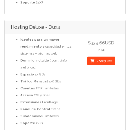
Soporte
24X7
Hosting Deluxe - Dux4
Ideales para un mayor
$339,66USD
rendimiento y
capacidad en tus
Yıllık
sistemas y páginas web
Dominio Incluido
(.com, .info,
Sipariş Ver
.net o .org)
Espacio
45 GBs
Tráfico Mensual
450 GBs
Cuentas FTP
Ilimitadas
Acceso
CGI y Shell
Extensiones
FrontPage
Panel de Control
cPanel
Subdominios
Ilimitados
Soporte
24X7