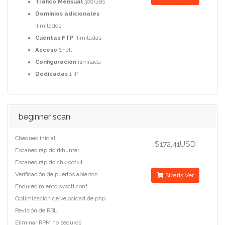
Tráfico Mensual
300 GBs
Dominios adicionales
Ilimitados
Cuentas FTP
Ilimitadas
Acceso
Shell
Configuración
ilimitada
Dedicadas
1 IP
beginner scan
Chequeo inicial
$172,41USD
Escaneo rápido rkhunter
Escaneo rápido chkrootkit
Verificación de puertos abiertos
Sipariş Ver
Endurecimiento sysctl.conf
Optimización de velocidad de php
Revisión de RBL
Eliminar RPM no seguros