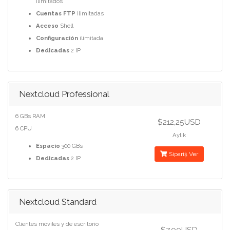
Ilimitados
Cuentas FTP
Ilimitadas
Acceso
Shell
Configuración
ilimitada
Dedicadas
2 IP
Nextcloud Professional
6 GBs RAM
$212,25USD
6 CPU
Aylık
Espacio
300 GBs
Sipariş Ver
Dedicadas
2 IP
Nextcloud Standard
Clientes móviles y de escritorio
$7,00USD