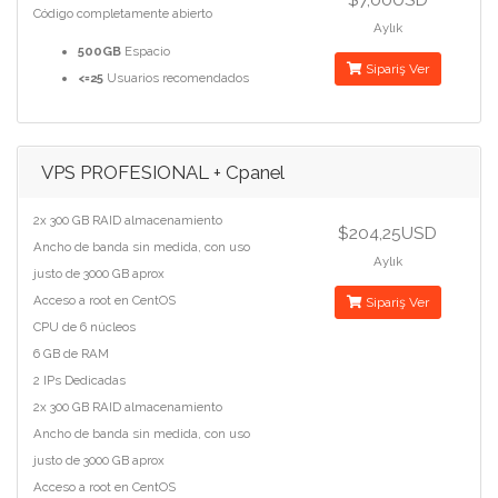
Código completamente abierto
Aylık
500GB
Espacio
Sipariş Ver
<=25
Usuarios recomendados
VPS PROFESIONAL + Cpanel
2x 300 GB RAID almacenamiento
$204,25USD
Ancho de banda sin medida, con uso
Aylık
justo de 3000 GB aprox
Acceso a root en CentOS
Sipariş Ver
CPU de 6 núcleos
6 GB de RAM
2 IPs Dedicadas
2x 300 GB RAID almacenamiento
Ancho de banda sin medida, con uso
justo de 3000 GB aprox
Acceso a root en CentOS