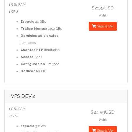
1 GBs RAM
$21,37USD
1 CPU
Aylık
Espacio
20 GBs
Sipariş Ver
Tráfico Mensual
200 GBs
Dominios adicionales
Ilimitados
Cuentas FTP
Ilimitadas
Acceso
Shell
Configuración
ilimitada
Dedicadas
1 IP
VPS DEV 2
1 GBs RAM
$24,59USD
2 CPU
Aylık
Espacio
30 GBs
Sipariş Ver