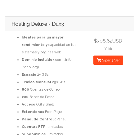
Hosting Deluxe - Dux3
Ideales para un mayor
$308,62USD
rendimiento y
capacidad en tus
Yıllık
sistemas y páginas web
Dominio Incluido
(.com, .info,
Sipariş Ver
.net o .org)
Espacio
25 GBs
Tráfico Mensual
250 GBs
600
Cuentas de Correo
200
Bases de Datos
Acceso
CGI y Shell
Extensiones
FrontPage
Panel de Control
cPanel
Cuentas FTP
Ilimitadas
Subdominios
Ilimitados