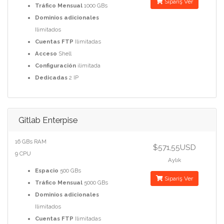
Sipariş Ver
Tráfico Mensual
1000 GBs
Dominios adicionales
Ilimitados
Cuentas FTP
Ilimitadas
Acceso
Shell
Configuración
ilimitada
Dedicadas
2 IP
Gitlab Enterpise
16 GBs RAM
$571,55USD
9 CPU
Aylık
Espacio
500 GBs
Sipariş Ver
Tráfico Mensual
5000 GBs
Dominios adicionales
Ilimitados
Cuentas FTP
Ilimitadas