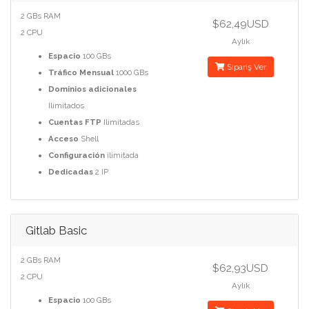
2 GBs RAM
$62,49USD
2 CPU
Aylık
Espacio
100 GBs
Sipariş Ver
Tráfico Mensual
1000 GBs
Dominios adicionales
Ilimitados
Cuentas FTP
Ilimitadas
Acceso
Shell
Configuración
ilimitada
Dedicadas
2 IP
Gitlab Basic
2 GBs RAM
$62,93USD
2 CPU
Aylık
Espacio
100 GBs