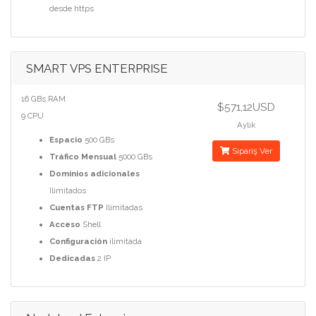
desde https
SMART VPS ENTERPRISE
16 GBs RAM
$571,12USD
9 CPU
Aylık
Espacio
500 GBs
Sipariş Ver
Tráfico Mensual
5000 GBs
Dominios adicionales
Ilimitados
Cuentas FTP
Ilimitadas
Acceso
Shell
Configuración
ilimitada
Dedicadas
2 IP