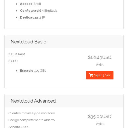
Acceso
Shell
Configuración
ilimitada
Dedicadas
2 IP
Nextcloud Basic
2 GBs RAM
$62,49USD
2 CPU
Aylık
Espacio
100 GBs
Sipariş Ver
Nextcloud Advanced
Clientes móviles y de escritorio
$35,00USD
Código completamente abierto
Aylık
Soporte 24X7