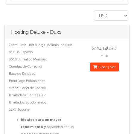
Hosting Deluxe - Dux1
(.com, .info, .net o .org) Dominio Incluido
$124,14USD
10 GBs Espacio
Yıllık
100 GBs Tráfico Mensual
Cuentas de Correo 50
Sipariş Ver
Base de Datos 10
FrontPage Extensiones
cPanel Panel de Control
Ilimitadas Cuentas FTP
Ilimitados Subdominios
24X7 Soporte
Ideales para un mayor
rendimiento y
capacidad en tus