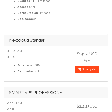
Cuentas FTP
Ilimitadas
Acceso
Shell
Configuración
ilimitada
Dedicadas
2 IP
Nextcloud Standar
4 GBs RAM
$141,72USD
4 CPU
Aylık
Espacio
200 GBs
Sipariş Ver
Dedicadas
2 IP
SMART VPS PROFESSIONAL
6 GBs RAM
$212,25USD
6 CPU