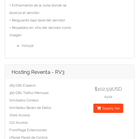
+ Enfriamiento de la zona donde se
localiza el servidor
+ Resguardo bajo llave del servidor
+ Respaldos en sitio del servidor como
imagen
Incluye
Hosting Reventa - RV3
165 GBs Espacio
$102,59USD
300 GBs Tráfico Mensual
Aylık
Ilimitados Correos
Ilimitadas Bases de Datos
Sipariş Ver
Shell Acceso
CGI Acceso
FrontPage Extensiones
cPanel Panel de Control