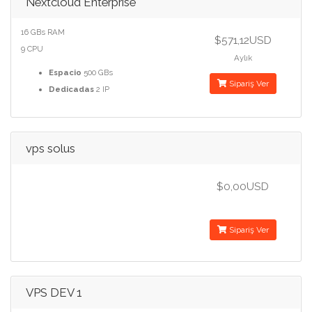
Nextcloud Enterprise
16 GBs RAM
$571,12USD
9 CPU
Aylık
Espacio
500 GBs
Sipariş Ver
Dedicadas
2 IP
vps solus
$0,00USD
Sipariş Ver
VPS DEV 1