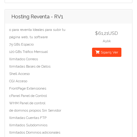
Hosting Reventa - RV1
o para reventa Ideales para subir tu
$61,21USD
página web, tu software
Aylık
75 GBs Espacio
120 GBs Tráfico Mensual
Sipariş Ver
Ilimitados Correos
Ilimitadas Bases de Datos
Shell Acceso
CGI Acceso
FrontPage Extensiones
cPanel Panel de Control
WHM Panel de control
de dominos propios Sin Servidor
Ilimitadas Cuentas FTP
Ilimitados Subdominios
Ilimitados Dominios adicionales